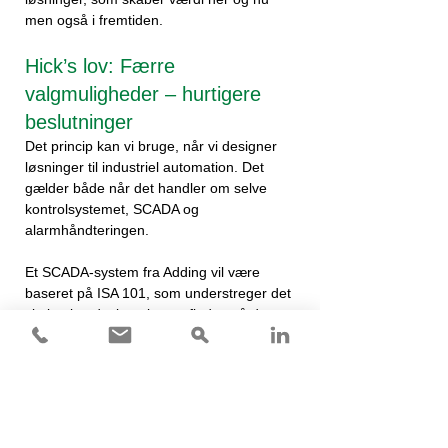
men også i fremtiden.
Hick’s lov: Færre
valgmuligheder – hurtigere
beslutninger
Det princip kan vi bruge, når vi designer
løsninger til industriel automation. Det
gælder både når det handler om selve
kontrolsystemet, SCADA og
alarmhåndteringen.
Et SCADA-system fra Adding vil være
baseret på ISA 101, som understreger det
vigtige i at designe brugerflader, så de er
intuitive og brugervenlige.
Foruden at de giver operatører relevante
og nøjagtige informationer.
Fakta om Adding