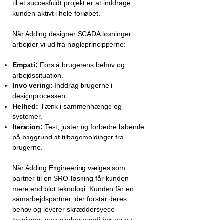
til et succesfuldt projekt er at inddrage
kunden aktivt i hele forløbet.
Når Adding designer SCADA løsninger
arbejder vi ud fra nøgleprincipperne:
Empati:
Forstå brugerens behov og
arbejdssituation.
Involvering:
Inddrag brugerne i
designprocessen.
Helhed:
Tænk i sammenhænge og
systemer.
Iteration:
Test, juster og forbedre løbende
på baggrund af tilbagemeldinger fra
brugerne.
Når Adding Engineering vælges som
partner til en SRO-løsning får kunden
mere end blot teknologi. Kunden får en
samarbejdspartner, der forstår deres
behov og leverer skræddersyede
løsninger, som skaber værdi her og nu