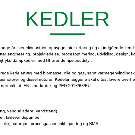
KEDLER
 år i kedelindustrien opbygget stor erfaring og et indgående kendskab
tter engineering, projektledelse, procesoptimering, udvikling, design, 
 højtryks-dampkedler med tilhørende hjælpeudstyr.
fyrede kedelanlæg med biomasse, olie og gas, samt varmegenvindings
er, gasmotorer og dieselmotorer. Kedelanlæggene skal oftest levere overh
 normalt iht. EN standarder og PED 2016/68/EU.
ring, vandudladere, vandstand)
mer, fødevandspumper
elolie, naturgas, procesgasser, inkl. gas-tog og BMS