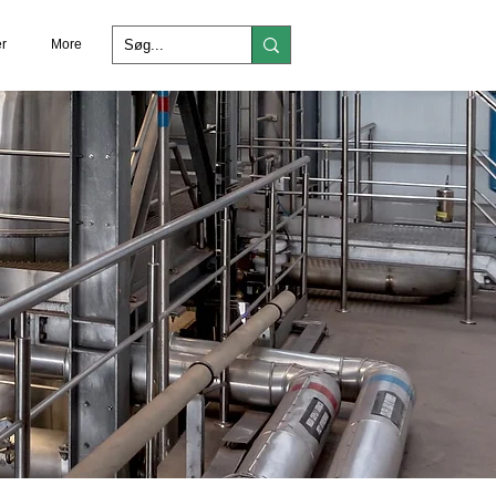
r
More