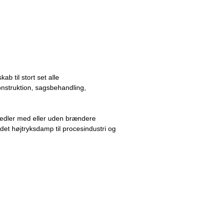
 til stort set alle
konstruktion, sagsbehandling,
kedler med eller uden brændere
edet højtryksdamp til procesindustri og