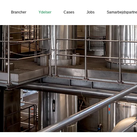
Brancher
Ydelser
Cases
Jobs
Samarbejdspartne