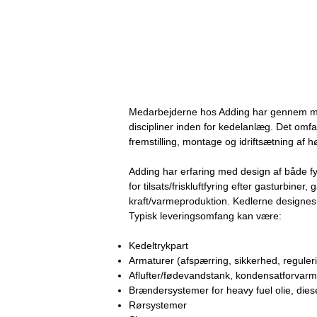
Medarbejderne hos Adding har gennem mange
discipliner inden for kedelanlæg. Det omfa
fremstilling, montage og idriftsætning af
Adding har erfaring med design af både 
for tilsats/friskluftfyring efter gasturbin
kraft/varmeproduktion. Kedlerne designes
Typisk leveringsomfang kan være:
Kedeltrykpart
Armaturer (afspærring, sikkerhed, regule
Aflufter/fødevandstank, kondensatforvar
Brændersystemer for heavy fuel olie, dies
Rørsystemer