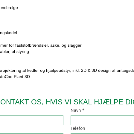
sionsbælge
ingskedel
er for faststofbrændsler, aske, og slagger
abler, el-styring
projektering af kedler og hjælpeudstyr, inkl. 2D & 3D design af anlægsd
utoCad Plant 3D.
ONTAKT OS, HVIS VI SKAL HJÆLPE D
Navn
*
Telefon