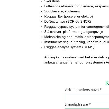
Skorstene
Luft/røggas-kanaler og blæsere, ekspan
Sodblæsere, kuglerens
Røggasfilter (pose eller elektro)
DeNox anlæg (SCR og SNCR)
Røggas bypass system for varmegenvind
Stålstativer, platforme og adgangsveje
Mekaniske og pneumatiske transportsystem
Instrumentering, el-tracing, kabelveje, el-k
Røggas analyse system (CEMS)
Adding kan assistere med hel eller delvis 
anlægsarrangementer og rørsystemer i A
K
Virksomhedens navn
*
E-mailadresse
*