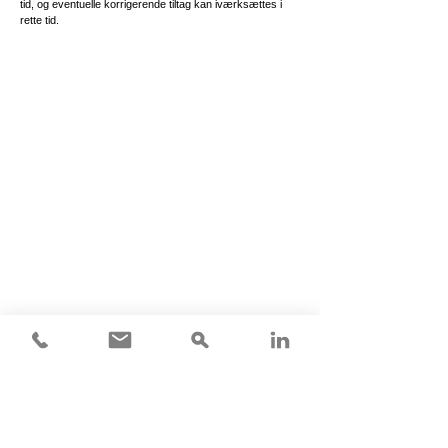
tid, og eventuelle korrigerende tiltag kan iværksættes i
rette tid.
GODE RÅD OG
VIDEN