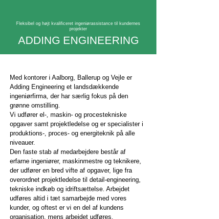
Fleksibel og højt kvalificeret ingeniørassistance til kundernes
projekter
ADDING ENGINEERING
Med kontorer i Aalborg, Ballerup og Vejle er
Adding Engineering et landsdækkende
ingeniørfirma, der har særlig fokus på den
grønne omstilling.
Vi udfører el-, maskin- og procestekniske
opgaver samt projektledelse og er specialister i
produktions-, proces- og energiteknik på alle
niveauer.
Den faste stab af medarbejdere består af
erfarne ingeniører, maskinmestre og teknikere,
der udfører en bred vifte af opgaver, lige fra
overordnet projektledelse til detail-engineering,
tekniske indkøb og idriftsættelse. Arbejdet
udføres altid i tæt samarbejde med vores
kunder, og oftest er vi en del af kundens
organisation, mens arbejdet udføres.