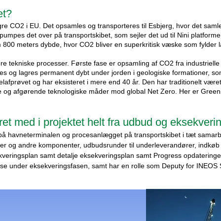
et?
re CO2 i EU. Det opsamles og transporteres til Esbjerg, hvor det samles
mpes det over på transportskibet, som sejler det ud til Nini platform
800 meters dybde, hvor CO2 bliver en superkritisk væske som fylder la
 tekniske processer. Første fase er opsamling af CO2 fra industrielle p
eres og lagres permanent dybt under jorden i geologiske formationer, s
afprøvet og har eksisteret i mere end 40 år. Den har traditionelt været 
e og afgørende teknologiske måder mod global Net Zero. Her er Greens
t med i projektet helt fra udbud og eksekveri
på havneterminalen og procesanlægget på transportskibet i tæt samarb
entiler og andre komponenter, udbudsrunder til underleverandører, indkø
veringsplan samt detalje eksekveringsplan samt Progress opdateringer,
lse under eksekveringsfasen, samt har en rolle som Deputy for INEOS