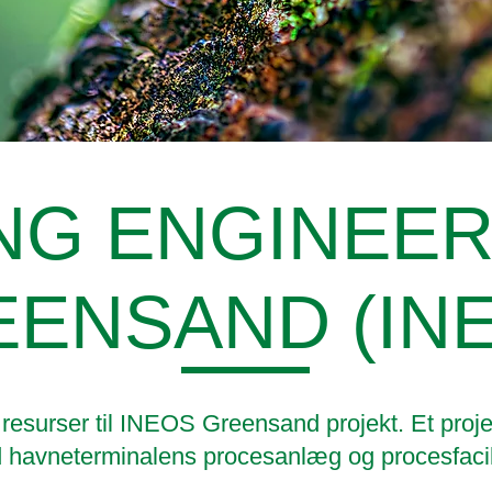
NG ENGINEER
ENSAND (IN
 resurser til INEOS Greensand projekt. Et pro
ed havneterminalens procesanlæg og procesfacili