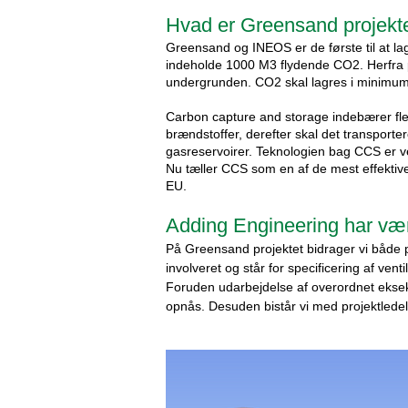
Hvad er Greensand projekt
Greensand og INEOS er de første til at lag
indeholde 1000 M3 flydende CO2. Herfra pu
undergrunden. CO2 skal lagres i minimum 
Carbon capture and storage indebærer flere
brændstoffer, derefter skal det transport
gasreservoirer. Teknologien bag CCS er vel
Nu tæller CCS som en af de mest effektiv
EU.
Adding Engineering har være
På Greensand projektet bidrager vi både 
involveret og står for specificering af v
Foruden udarbejdelse af overordnet eksek
opnås. Desuden bistår vi med projektlede