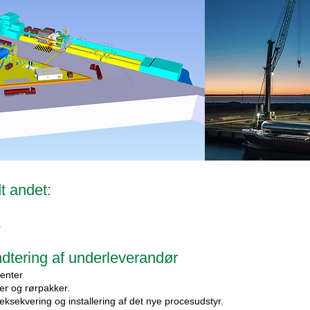
t andet:
r
ndtering af underleverandør
nenter
er og rørpakker.
ksekvering og installering af det nye procesudstyr.