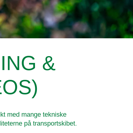
ING &
EOS)
jekt med mange tekniske
teterne på transportskibet.